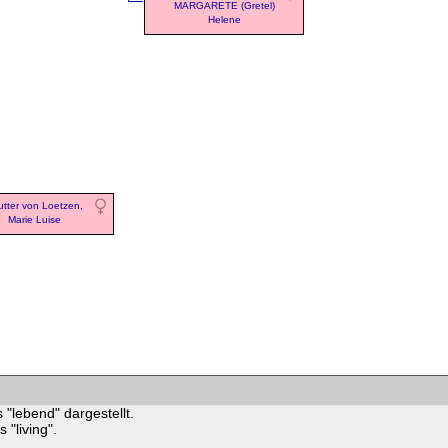
MARGARETE (Gretel)
Helene
tter von Loetzen,
Marie Luise
 "lebend" dargestellt.
"living".