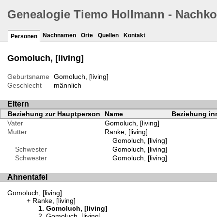
Genealogie Tiemo Hollmann - Nachk
Nachnamen
Orte
Quellen
Kontakt
Personen
Gomoluch, [living]
Geburtsname
Gomoluch, [living]
Geschlecht
männlich
Eltern
Beziehung zur Hauptperson
Name
Beziehung inn
Vater
Gomoluch, [living]
Mutter
Ranke, [living]
Gomoluch, [living]
Schwester
Gomoluch, [living]
Schwester
Gomoluch, [living]
Ahnentafel
Gomoluch, [living]
Ranke, [living]
Gomoluch, [living]
Gomoluch, [living]