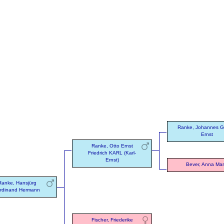
Ranke, Johannes Go
Ernst
Ranke, Otto Ernst
Friedrich KARL (Karl-
Ernst)
Bever, Anna Mar
Ranke, Hansjürg
rdinand Hermann
Fischer, Friederike