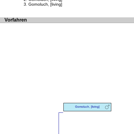
Gomoluch, [living]
Vorfahren
Gomoluch, [living]