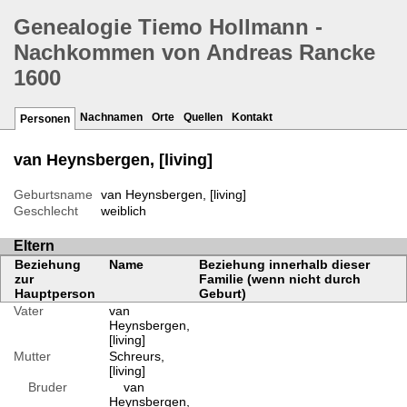
Genealogie Tiemo Hollmann -
Nachkommen von Andreas Rancke
1600
Nachnamen
Orte
Quellen
Kontakt
Personen
van Heynsbergen, [living]
Geburtsname
van Heynsbergen, [living]
Geschlecht
weiblich
Eltern
Beziehung
Name
Beziehung innerhalb dieser
zur
Familie (wenn nicht durch
Hauptperson
Geburt)
Vater
van
Heynsbergen,
[living]
Mutter
Schreurs,
[living]
Bruder
van
Heynsbergen,