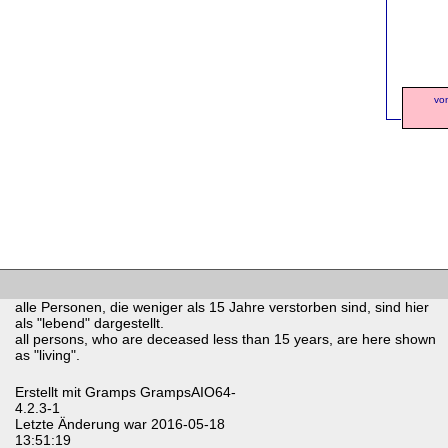
vo
alle Personen, die weniger als 15 Jahre verstorben sind, sind hier
als "lebend" dargestellt.
all persons, who are deceased less than 15 years, are here shown
as "living".
Erstellt mit
Gramps
GrampsAIO64-
4.2.3-1
Letzte Änderung war 2016-05-18
13:51:19