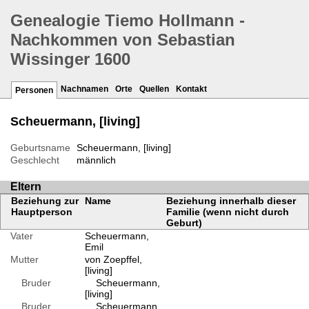
Genealogie Tiemo Hollmann -
Nachkommen von Sebastian
Wissinger 1600
Nachnamen
Orte
Quellen
Kontakt
Personen
Scheuermann, [living]
Geburtsname
Scheuermann, [living]
Geschlecht
männlich
Eltern
Beziehung zur
Name
Beziehung innerhalb dieser
Hauptperson
Familie (wenn nicht durch
Geburt)
Vater
Scheuermann,
Emil
Mutter
von Zoepffel,
[living]
Bruder
Scheuermann,
[living]
Bruder
Scheuermann,