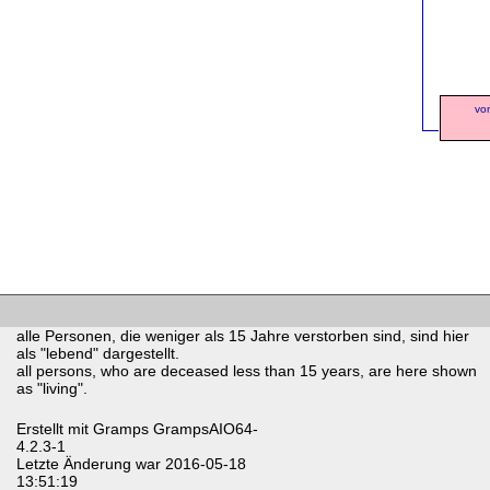
vo
alle Personen, die weniger als 15 Jahre verstorben sind, sind hier
als "lebend" dargestellt.
all persons, who are deceased less than 15 years, are here shown
as "living".
Erstellt mit
Gramps
GrampsAIO64-
4.2.3-1
Letzte Änderung war 2016-05-18
13:51:19