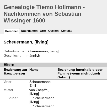
Genealogie Tiemo Hollmann -
Nachkommen von Sebastian
Wissinger 1600
Nachnamen
Orte
Quellen
Kontakt
Personen
Scheuermann, [living]
Geburtsname
Scheuermann, [living]
Geschlecht
männlich
Eltern
Beziehung zur
Name
Beziehung innerhalb dieser
Hauptperson
Familie (wenn nicht durch
Geburt)
Vater
Scheuermann,
Emil
Mutter
von Zoepffel,
[living]
Bruder
Scheuermann,
[living]
Scheuermann,