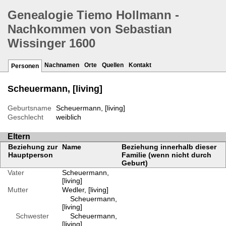
Genealogie Tiemo Hollmann -
Nachkommen von Sebastian
Wissinger 1600
Nachnamen
Orte
Quellen
Kontakt
Personen
Scheuermann, [living]
Geburtsname
Scheuermann, [living]
Geschlecht
weiblich
Eltern
Beziehung zur
Name
Beziehung innerhalb dieser
Hauptperson
Familie (wenn nicht durch
Geburt)
Vater
Scheuermann,
[living]
Mutter
Wedler, [living]
Scheuermann,
[living]
Schwester
Scheuermann,
[living]