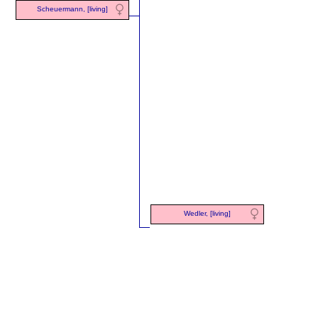
Scheuermann, [living]
Wedler, [living]