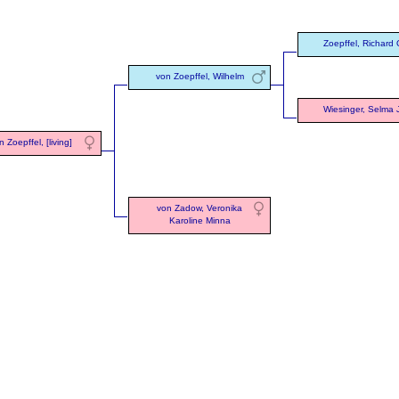
Zoepffel, Richard 
von Zoepffel, Wilhelm
Wiesinger, Selma J
n Zoepffel, [living]
von Zadow, Veronika
Karoline Minna