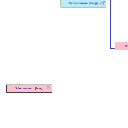
Scheuermann, [living]
vo
Scheuermann, [living]