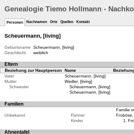
Genealogie Tiemo Hollmann - Nachk
Nachnamen
Orte
Quellen
Kontakt
Personen
Scheuermann, [living]
Geburtsname
Scheuermann, [living]
Geschlecht
weiblich
Eltern
Beziehung zur Hauptperson
Name
Beziehung
Vater
Scheuermann, [living]
Mutter
Wedler, [living]
Schwester
Scheuermann, [living]
Scheuermann, [living]
Familien
Familie v
Unbekannt
Partner
Froböse, [
Kinder
Fro
Ahnentafel