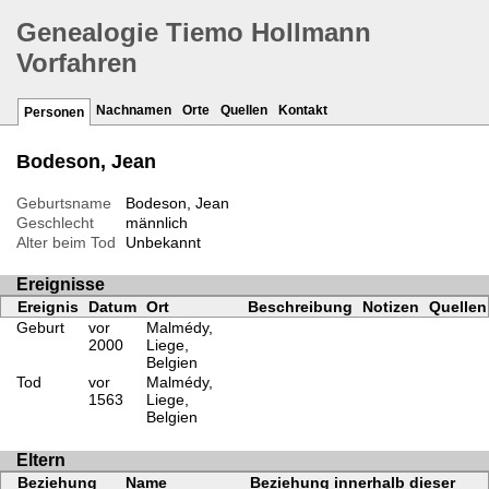
Genealogie Tiemo Hollmann
Vorfahren
Nachnamen
Orte
Quellen
Kontakt
Personen
Bodeson, Jean
Geburtsname
Bodeson, Jean
Geschlecht
männlich
Alter beim Tod
Unbekannt
Ereignisse
Ereignis
Datum
Ort
Beschreibung
Notizen
Quellen
Geburt
vor
Malmédy,
2000
Liege,
Belgien
Tod
vor
Malmédy,
1563
Liege,
Belgien
Eltern
Beziehung
Name
Beziehung innerhalb dieser