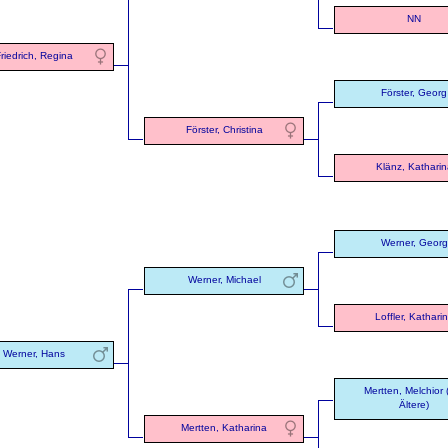
NN
riedrich, Regina
Förster, Georg
Förster, Christina
Klänz, Katharin
Werner, Georg
Werner, Michael
Loffler, Kathari
Werner, Hans
Mertten, Melchior 
Ältere)
Mertten, Katharina