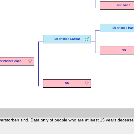
NN, Anna
Meichsner, Han
Meichsner, Caspar
NN
Meichsner, Anna
NN
verstorben sind. Data only of people who are at least 15 years decease