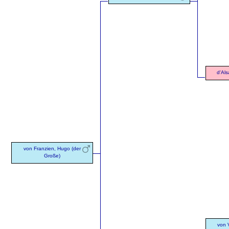
d'Als
von Franzien, Hugo (der
Große)
von 