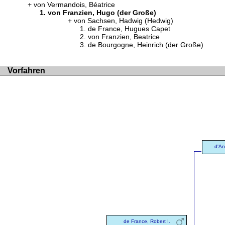
von Vermandois, Béatrice
von Franzien, Hugo (der Große)
von Sachsen, Hadwig (Hedwig)
de France, Hugues Capet
von Franzien, Beatrice
de Bourgogne, Heinrich (der Große)
Vorfahren
d'An
de France, Robert I.