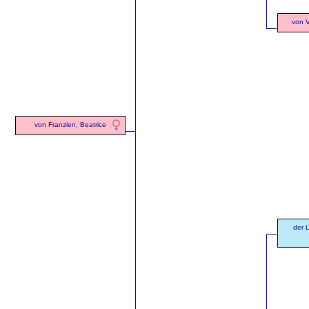
von V
von Franzien, Beatrice
der L