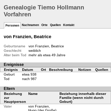
Genealogie Tiemo Hollmann
Vorfahren
Nachnamen
Orte
Quellen
Kontakt
Personen
von Franzien, Beatrice
Geburtsname
von Franzien, Beatrice
Geschlecht
weiblich
Alter beim Tod
mehr als etwa 49 Jahre
Ereignisse
Ereignis
Datum
Ort
Beschreibung
Notizen
Quellen
Geburt
etwa 938
Tod
nach 987
Eltern
Beziehung
Name
Beziehung innerhalb dieser
zur
Familie (wenn nicht durch
Hauptperson
Geburt)
Vater
von Franzien,
Hugo (der Große)