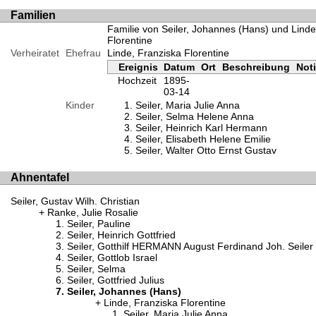
Familien
Familie von Seiler, Johannes (Hans) und Linde
Florentine
Verheiratet
Ehefrau
Linde, Franziska Florentine
Ereignis
Datum
Ort
Beschreibung
Not
Hochzeit
1895-
03-14
Kinder
Seiler, Maria Julie Anna
Seiler, Selma Helene Anna
Seiler, Heinrich Karl Hermann
Seiler, Elisabeth Helene Emilie
Seiler, Walter Otto Ernst Gustav
Ahnentafel
Seiler, Gustav Wilh. Christian
Ranke, Julie Rosalie
Seiler, Pauline
Seiler, Heinrich Gottfried
Seiler, Gotthilf HERMANN August Ferdinand Joh. Seiler
Seiler, Gottlob Israel
Seiler, Selma
Seiler, Gottfried Julius
Seiler, Johannes (Hans)
Linde, Franziska Florentine
Seiler, Maria Julie Anna