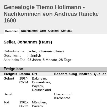
Genealogie Tiemo Hollmann -
Nachkommen von Andreas Rancke
1600
Nachnamen
Orte
Quellen
Kontakt
Personen
Seiler, Johannes (Hans)
Geburtsname
Seiler, Johannes (Hans)
Geschlecht
männlich
Alter beim Tod
93 Jahre, 8 Monate, 28 Tage
Ereignisse
Ereignis
Datum
Ort
Beschreibung
Notizen
Quellen
Geburt
1867-
Balgheim,
09-24
Donau-Ries,
Bayern,
Deutschland
Beruf
Pfarrer und
Kirchenrat
Tod
1961-
München,
06-22
Bayern,