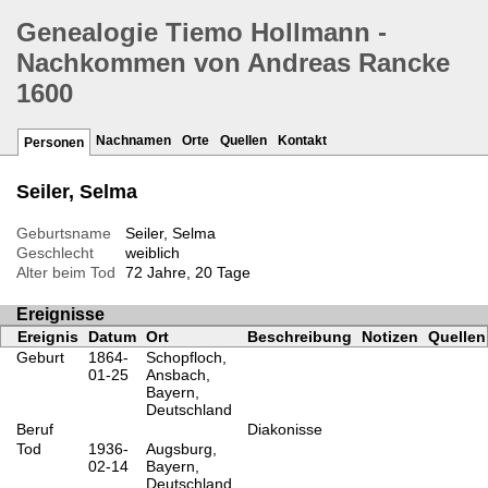
Genealogie Tiemo Hollmann -
Nachkommen von Andreas Rancke
1600
Nachnamen
Orte
Quellen
Kontakt
Personen
Seiler, Selma
Geburtsname
Seiler, Selma
Geschlecht
weiblich
Alter beim Tod
72 Jahre, 20 Tage
Ereignisse
Ereignis
Datum
Ort
Beschreibung
Notizen
Quellen
Geburt
1864-
Schopfloch,
01-25
Ansbach,
Bayern,
Deutschland
Beruf
Diakonisse
Tod
1936-
Augsburg,
02-14
Bayern,
Deutschland