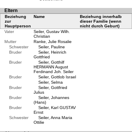
Eltern
Beziehung
Name
Beziehung innerhalb
zur
dieser Familie (wenn
Hauptperson
nicht durch Geburt)
Vater
Seiler, Gustav Wilh.
Christian
Mutter
Ranke, Julie Rosalie
Schwester
Seiler, Pauline
Bruder
Seiler, Heinrich
Gottfried
Bruder
Seiler, Gotthilf
HERMANN August
Ferdinand Joh. Seiler
Bruder
Seiler, Gottlob Israel
Seiler, Selma
Bruder
Seiler, Gottfried
Julius
Bruder
Seiler, Johannes
(Hans)
Bruder
Seiler, Karl GUSTAV
Ernst
Schwester
Seiler, Anna Maria
Ottilie