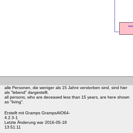
von
alle Personen, die weniger als 15 Jahre verstorben sind, sind hier
als "lebend" dargestellt.
all persons, who are deceased less than 15 years, are here shown
as "living".
Erstellt mit
Gramps
GrampsAIO64-
4.2.3-1
Letzte Änderung war 2016-05-18
13:51:11