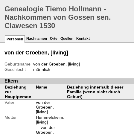
Genealogie Tiemo Hollmann -
Nachkommen von Gossen sen.
Clawesen 1530
Nachnamen
Orte
Quellen
Kontakt
Personen
von der Groeben, [living]
Geburtsname
von der Groeben, [living]
Geschlecht
männlich
Eltern
Beziehung
Name
Beziehung innerhalb dieser
zur
Familie (wenn nicht durch
Hauptperson
Geburt)
Vater
von der
Groeben,
[living]
Mutter
Hummelsheim,
[living]
von der
Groeben,