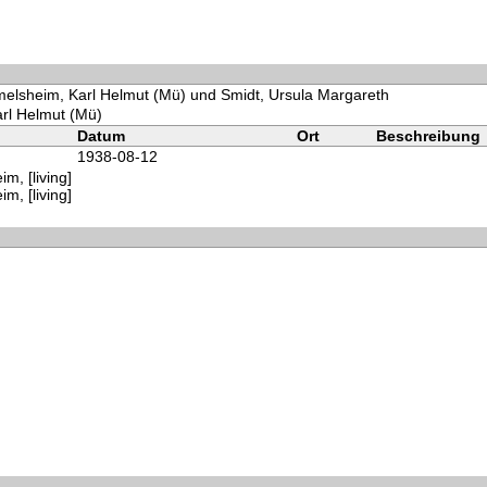
elsheim, Karl Helmut (Mü) und Smidt, Ursula Margareth
rl Helmut (Mü)
Datum
Ort
Beschreibung
1938-08-12
, [living]
, [living]