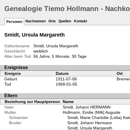
Genealogie Tiemo Hollmann - Nachk
Nachnamen
Orte
Quellen
Kontakt
Personen
Smidt, Ursula Margareth
Geburtsname
Smidt, Ursula Margareth
Geschlecht
weiblich
Alter beim Tod
56 Jahre, 5 Monate, 30 Tage
Ereignisse
Ereignis
Datum
Ort
Geburt
1911-07-06
Bremen
Tod
1968-01-05
Eltern
Beziehung zur Hauptperson
Name
Vater
Smidt, Johann HERMANN
Mutter
Hollmann, Emilie (Milli) Auguste
Schwester
Smidt, Marie Charlotte (Lotta) Kat
Bruder
Smidt, Johann Hermann
Smidt, Ursula Margareth