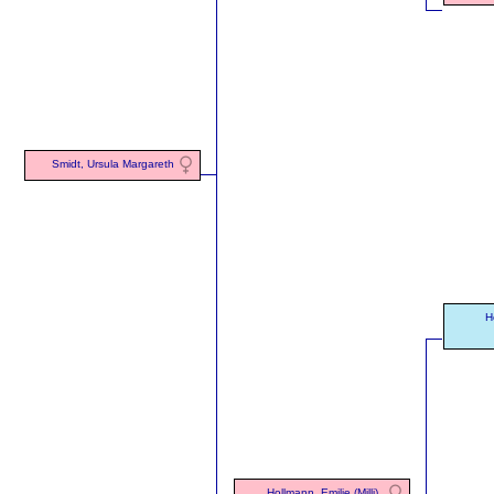
Smidt, Ursula Margareth
H
Hollmann, Emilie (Milli)