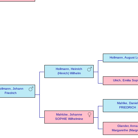
Hollmann, August L
Hollmann, Heinrich
(Hinrich) Wilhelm
Ulrich, Emilia Sop
ollmann, Johann
Friedrich
Mahlke, Daniel
FRIEDRICH
Mahlcke, Johanne
SOPHIE Wilhelmine
Glander, Anna
Margarethe (Margr