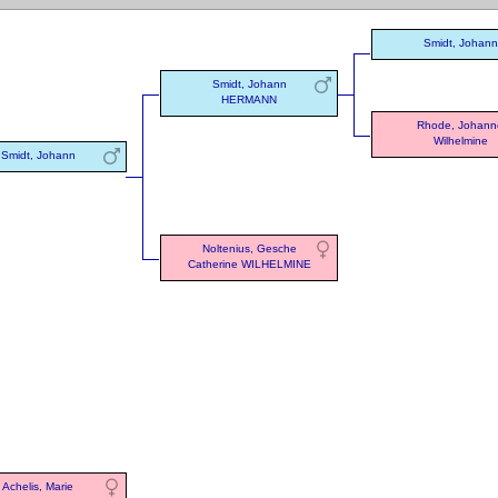
Smidt, Johann
Smidt, Johann
HERMANN
Rhode, Johann
Wilhelmine
Smidt, Johann
Noltenius, Gesche
Catherine WILHELMINE
Achelis, Marie