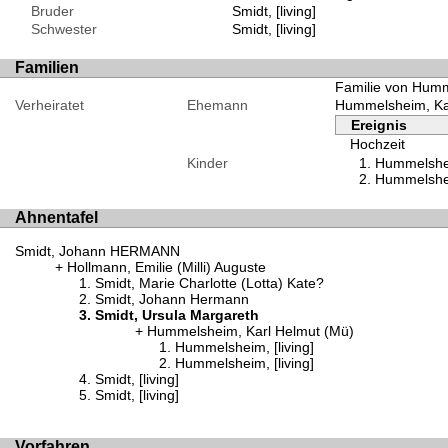
Bruder
Smidt, [living]
Schwester
Smidt, [living]
Familien
Familie von Humm
Verheiratet
Ehemann
Hummelsheim, Ka
Ereignis
Hochzeit
Kinder
Hummelsheim
Hummelsheim
Ahnentafel
Smidt, Johann HERMANN
Hollmann, Emilie (Milli) Auguste
Smidt, Marie Charlotte (Lotta) Kate?
Smidt, Johann Hermann
Smidt, Ursula Margareth
Hummelsheim, Karl Helmut (Mü)
Hummelsheim, [living]
Hummelsheim, [living]
Smidt, [living]
Smidt, [living]
Vorfahren