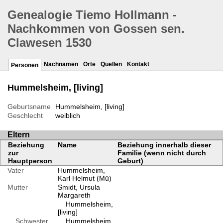
Genealogie Tiemo Hollmann -
Nachkommen von Gossen sen.
Clawesen 1530
Nachnamen
Orte
Quellen
Kontakt
Personen
Hummelsheim, [living]
Geburtsname
Hummelsheim, [living]
Geschlecht
weiblich
Eltern
Beziehung
Name
Beziehung innerhalb dieser
zur
Familie (wenn nicht durch
Hauptperson
Geburt)
Vater
Hummelsheim,
Karl Helmut (Mü)
Mutter
Smidt, Ursula
Margareth
Hummelsheim,
[living]
Schwester
Hummelsheim,