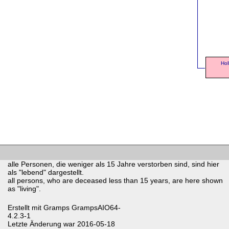
Hol
alle Personen, die weniger als 15 Jahre verstorben sind, sind hier
als "lebend" dargestellt.
all persons, who are deceased less than 15 years, are here shown
as "living".
Erstellt mit
Gramps
GrampsAIO64-
4.2.3-1
Letzte Änderung war 2016-05-18