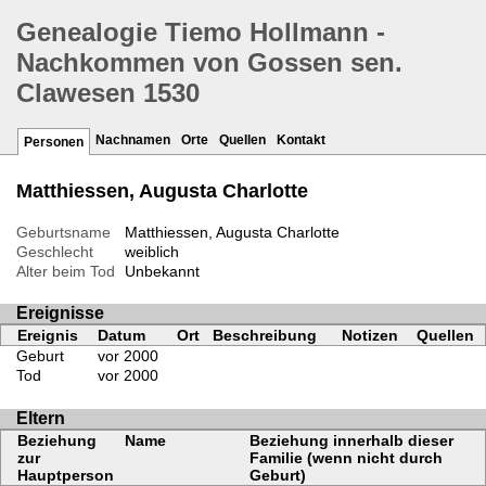
Genealogie Tiemo Hollmann -
Nachkommen von Gossen sen.
Clawesen 1530
Nachnamen
Orte
Quellen
Kontakt
Personen
Matthiessen, Augusta Charlotte
Geburtsname
Matthiessen, Augusta Charlotte
Geschlecht
weiblich
Alter beim Tod
Unbekannt
Ereignisse
Ereignis
Datum
Ort
Beschreibung
Notizen
Quellen
Geburt
vor 2000
Tod
vor 2000
Eltern
Beziehung
Name
Beziehung innerhalb dieser
zur
Familie (wenn nicht durch
Hauptperson
Geburt)