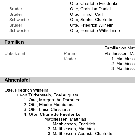
Otte, Charlotte Friederike
Bruder
Otte, Christian Daniel
Bruder
Otte, Hinrich Carl
Schwester
Otte, Sophie Charlotte
Bruder
Otte, Friedrich Wilhelm
Schwester
Otte, Henriette Wilhelmine
Familien
Familie von Matt
Unbekannt
Partner
Matthiessen, Ma
Kinder
Matthiess
Matthiess
Matthiess
Ahnentafel
Otte, Friedrich Wilhelm
von Türkenstein, Edel Augusta
Otte, Margarethe Dorothea
Otte, Elsabe Magdalena
Otte, Luise Christiana
Otte, Charlotte Friederike
Matthiessen, Matthias
Matthiessen, Friedrich
Matthiessen, Matthias
Matthiessen, Augusta Charlotte