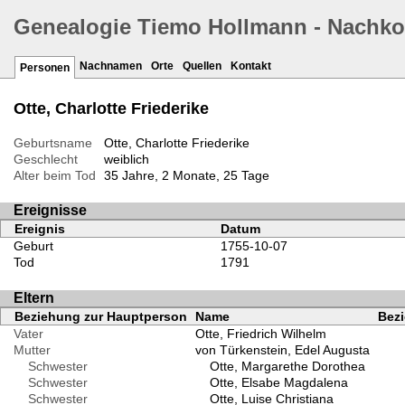
Genealogie Tiemo Hollmann - Nachk
Nachnamen
Orte
Quellen
Kontakt
Personen
Otte, Charlotte Friederike
Geburtsname
Otte, Charlotte Friederike
Geschlecht
weiblich
Alter beim Tod
35 Jahre, 2 Monate, 25 Tage
Ereignisse
Ereignis
Datum
Geburt
1755-10-07
Tod
1791
Eltern
Beziehung zur Hauptperson
Name
Bezi
Vater
Otte, Friedrich Wilhelm
Mutter
von Türkenstein, Edel Augusta
Schwester
Otte, Margarethe Dorothea
Schwester
Otte, Elsabe Magdalena
Schwester
Otte, Luise Christiana