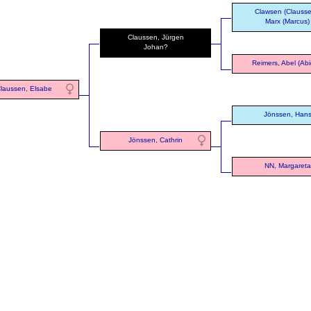
Clawsen (Clausse
Marx (Marcus)
Claussen, Jürgen
Johan?
Reimers, Abel (Abig
laussen, Elsabe
Jönssen, Han
Jönssen, Cathrin
NN, Margareta