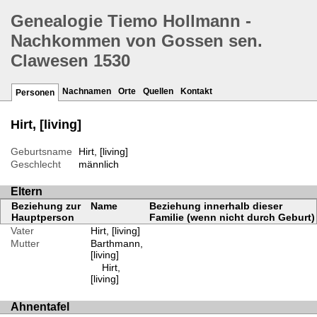
Genealogie Tiemo Hollmann -
Nachkommen von Gossen sen.
Clawesen 1530
Nachnamen
Orte
Quellen
Kontakt
Personen
Hirt, [living]
Geburtsname
Hirt, [living]
Geschlecht
männlich
Eltern
Beziehung zur
Name
Beziehung innerhalb dieser
Hauptperson
Familie (wenn nicht durch Geburt)
Vater
Hirt, [living]
Mutter
Barthmann,
[living]
Hirt,
[living]
Ahnentafel