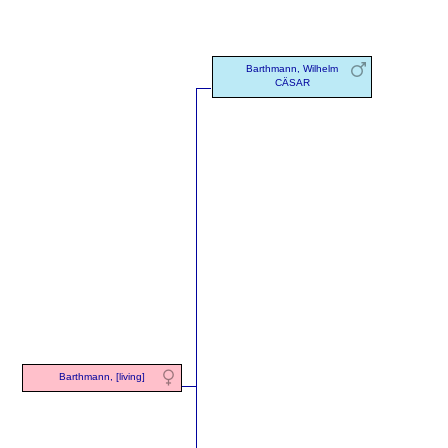
Barthmann, Wilhelm
CÄSAR
Barthmann, [living]