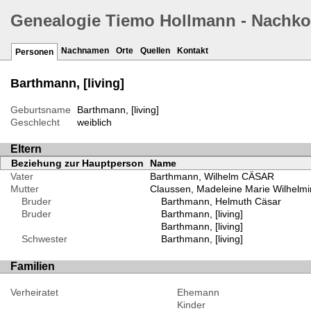
Genealogie Tiemo Hollmann - Nachk
Nachnamen
Orte
Quellen
Kontakt
Personen
Barthmann, [living]
Geburtsname
Barthmann, [living]
Geschlecht
weiblich
Eltern
Beziehung zur Hauptperson
Name
Vater
Barthmann, Wilhelm CÄSAR
Mutter
Claussen, Madeleine Marie Wilhelmi
Bruder
Barthmann, Helmuth Cäsar
Bruder
Barthmann, [living]
Barthmann, [living]
Schwester
Barthmann, [living]
Familien
Verheiratet
Ehemann
Kinder