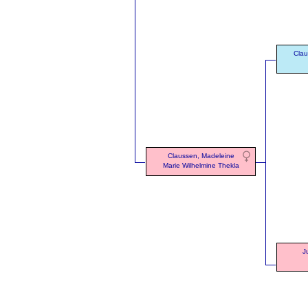
Cla
Claussen, Madeleine
Marie Wilhelmine Thekla
J