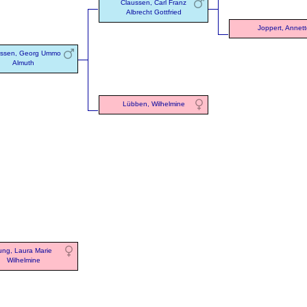
Claussen, Carl Franz
Albrecht Gottfried
Joppert, Annett
ussen, Georg Ummo
Almuth
Lübben, Wilhelmine
ung, Laura Marie
Wilhelmine