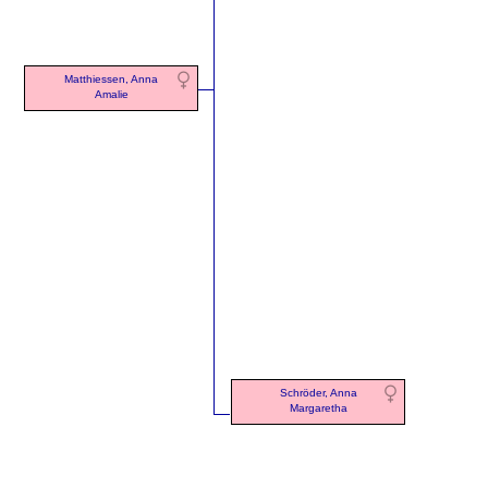
Matthiessen, Anna
Amalie
Schröder, Anna
Margaretha