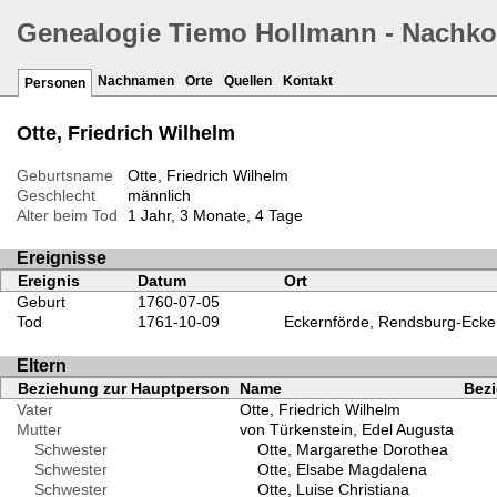
Genealogie Tiemo Hollmann - Nachk
Nachnamen
Orte
Quellen
Kontakt
Personen
Otte, Friedrich Wilhelm
Geburtsname
Otte, Friedrich Wilhelm
Geschlecht
männlich
Alter beim Tod
1 Jahr, 3 Monate, 4 Tage
Ereignisse
Ereignis
Datum
Ort
Geburt
1760-07-05
Tod
1761-10-09
Eckernförde, Rendsburg-Ecker
Eltern
Beziehung zur Hauptperson
Name
Bezi
Vater
Otte, Friedrich Wilhelm
Mutter
von Türkenstein, Edel Augusta
Schwester
Otte, Margarethe Dorothea
Schwester
Otte, Elsabe Magdalena
Schwester
Otte, Luise Christiana