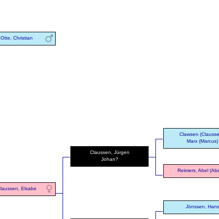
Otte, Christian
Clawsen (Clausse
Marx (Marcus)
Claussen, Jürgen
Johan?
Reimers, Abel (Abig
laussen, Elsabe
Jönssen, Han