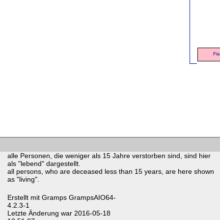
Fis
alle Personen, die weniger als 15 Jahre verstorben sind, sind hier
als "lebend" dargestellt.
all persons, who are deceased less than 15 years, are here shown
as "living".
Erstellt mit
Gramps
GrampsAIO64-
4.2.3-1
Letzte Änderung war 2016-05-18