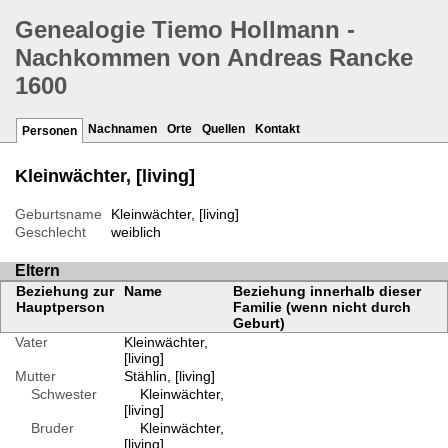
Genealogie Tiemo Hollmann -
Nachkommen von Andreas Rancke
1600
Nachnamen
Orte
Quellen
Kontakt
Personen
Kleinwächter, [living]
Geburtsname
Kleinwächter, [living]
Geschlecht
weiblich
Eltern
Beziehung zur
Name
Beziehung innerhalb dieser
Hauptperson
Familie (wenn nicht durch
Geburt)
Vater
Kleinwächter,
[living]
Mutter
Stählin, [living]
Schwester
Kleinwächter,
[living]
Bruder
Kleinwächter,
[living]