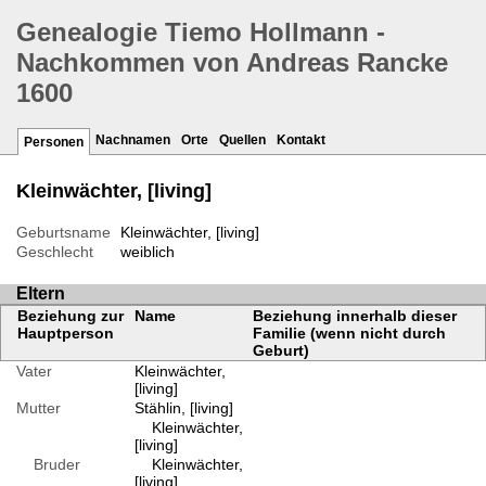
Genealogie Tiemo Hollmann -
Nachkommen von Andreas Rancke
1600
Nachnamen
Orte
Quellen
Kontakt
Personen
Kleinwächter, [living]
Geburtsname
Kleinwächter, [living]
Geschlecht
weiblich
Eltern
Beziehung zur
Name
Beziehung innerhalb dieser
Hauptperson
Familie (wenn nicht durch
Geburt)
Vater
Kleinwächter,
[living]
Mutter
Stählin, [living]
Kleinwächter,
[living]
Bruder
Kleinwächter,
[living]