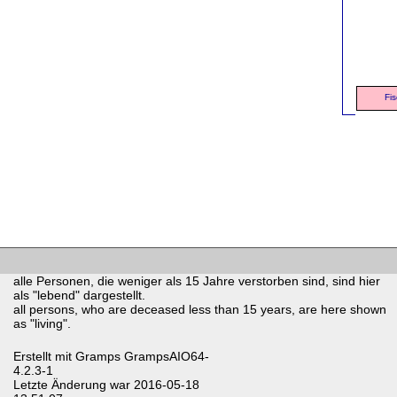
Fis
alle Personen, die weniger als 15 Jahre verstorben sind, sind hier
als "lebend" dargestellt.
all persons, who are deceased less than 15 years, are here shown
as "living".
Erstellt mit
Gramps
GrampsAIO64-
4.2.3-1
Letzte Änderung war 2016-05-18