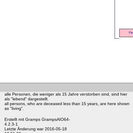
Fis
alle Personen, die weniger als 15 Jahre verstorben sind, sind hier
als "lebend" dargestellt.
all persons, who are deceased less than 15 years, are here shown
as "living".
Erstellt mit
Gramps
GrampsAIO64-
4.2.3-1
Letzte Änderung war 2016-05-18