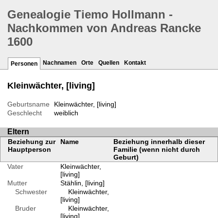
Genealogie Tiemo Hollmann -
Nachkommen von Andreas Rancke
1600
Nachnamen
Orte
Quellen
Kontakt
Personen
Kleinwächter, [living]
Geburtsname
Kleinwächter, [living]
Geschlecht
weiblich
Eltern
Beziehung zur
Name
Beziehung innerhalb dieser
Hauptperson
Familie (wenn nicht durch
Geburt)
Vater
Kleinwächter,
[living]
Mutter
Stählin, [living]
Schwester
Kleinwächter,
[living]
Bruder
Kleinwächter,
[living]