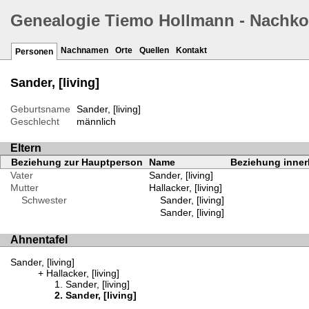
Genealogie Tiemo Hollmann - Nachk
Nachnamen
Orte
Quellen
Kontakt
Personen
Sander, [living]
Geburtsname
Sander, [living]
Geschlecht
männlich
Eltern
Beziehung zur Hauptperson
Name
Beziehung innerh
Vater
Sander, [living]
Mutter
Hallacker, [living]
Schwester
Sander, [living]
Sander, [living]
Ahnentafel
Sander, [living]
Hallacker, [living]
Sander, [living]
Sander, [living]