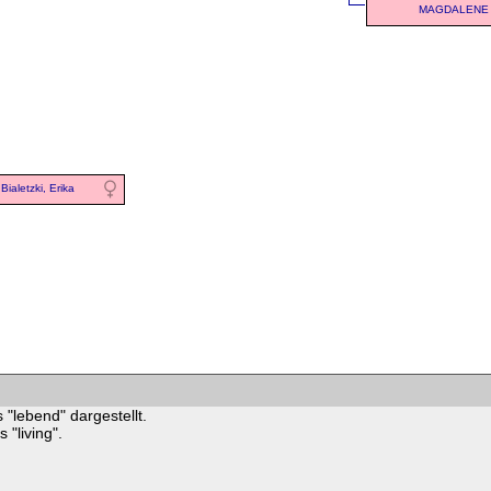
MAGDALENE
Bialetzki, Erika
 "lebend" dargestellt.
"living".