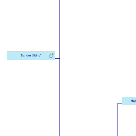
Sander, [living]
Hal