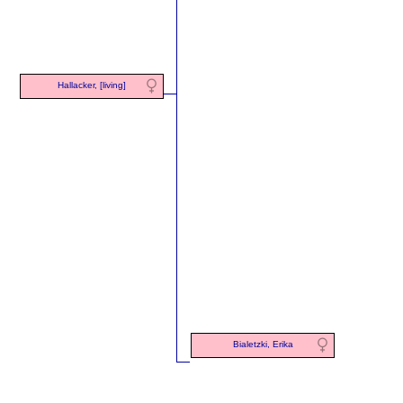
Hallacker, [living]
Bialetzki, Erika