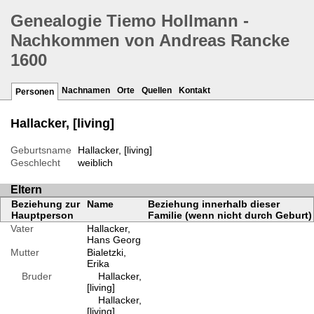
Genealogie Tiemo Hollmann -
Nachkommen von Andreas Rancke
1600
Nachnamen
Orte
Quellen
Kontakt
Personen
Hallacker, [living]
Geburtsname
Hallacker, [living]
Geschlecht
weiblich
Eltern
Beziehung zur
Name
Beziehung innerhalb dieser
Hauptperson
Familie (wenn nicht durch Geburt)
Vater
Hallacker,
Hans Georg
Mutter
Bialetzki,
Erika
Bruder
Hallacker,
[living]
Hallacker,
[living]