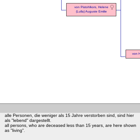
von Pistohlkors, Helene
(Lulla) Auguste Emilie
von H
alle Personen, die weniger als 15 Jahre verstorben sind, sind hier
als "lebend" dargestellt.
all persons, who are deceased less than 15 years, are here shown
as "living".