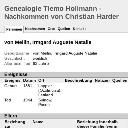
Genealogie Tiemo Hollmann -
Nachkommen von Christian Harder
Nachnamen
Orte
Quellen
Kontakt
Personen
von Mellin, Irmgard Auguste Natalie
Geburtsname
von Mellin, Irmgard Auguste Natalie
Geschlecht
weiblich
Alter beim Tod
63 Jahre
Ereignisse
Ereignis
Datum
Ort
Beschreibung
Notizen
Quellen
Geburt
1881
Lappier
(Ozolmuiza),
Lettland
Tod
1944
Sulnow,
Posen
Eltern
Beziehung
Name
Beziehung innerhalb
zur
dieser Familie (wenn