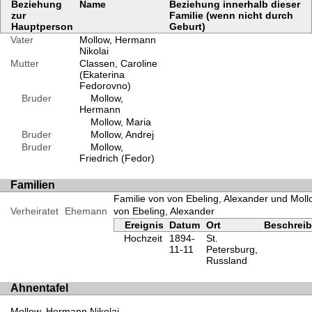
Beziehung
Name
Beziehung innerhalb dieser
zur
Familie (wenn nicht durch
Hauptperson
Geburt)
Vater
Mollow, Hermann
Nikolai
Mutter
Classen, Caroline
(Ekaterina
Fedorovno)
Bruder
Mollow,
Hermann
Mollow, Maria
Bruder
Mollow, Andrej
Bruder
Mollow,
Friedrich (Fedor)
Familien
Familie von von Ebeling, Alexander und Moll
Verheiratet
Ehemann
von Ebeling, Alexander
Ereignis
Datum
Ort
Beschrei
Hochzeit
1894-
St.
11-11
Petersburg,
Russland
Ahnentafel
Mollow, Hermann Nikolai