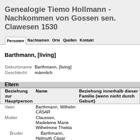
Genealogie Tiemo Hollmann -
Nachkommen von Gossen sen.
Clawesen 1530
Nachnamen
Orte
Quellen
Kontakt
Personen
Barthmann, [living]
Geburtsname
Barthmann, [living]
Geschlecht
männlich
Eltern
Beziehung
Name
Beziehung innerhalb dieser
zur
Familie (wenn nicht durch
Hauptperson
Geburt)
Vater
Barthmann, Wilhelm
CÄSAR
Mutter
Claussen,
Madeleine Marie
Wilhelmine Thekla
Bruder
Barthmann,
Helmuth Cäsar