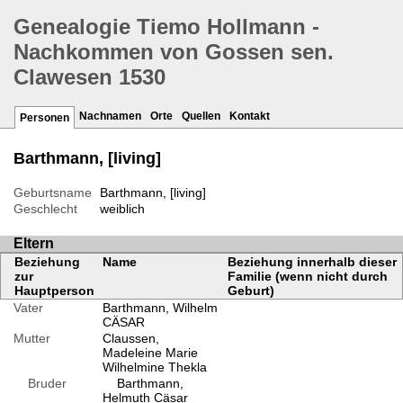
Genealogie Tiemo Hollmann -
Nachkommen von Gossen sen.
Clawesen 1530
Nachnamen
Orte
Quellen
Kontakt
Personen
Barthmann, [living]
Geburtsname
Barthmann, [living]
Geschlecht
weiblich
Eltern
Beziehung
Name
Beziehung innerhalb dieser
zur
Familie (wenn nicht durch
Hauptperson
Geburt)
Vater
Barthmann, Wilhelm
CÄSAR
Mutter
Claussen,
Madeleine Marie
Wilhelmine Thekla
Bruder
Barthmann,
Helmuth Cäsar