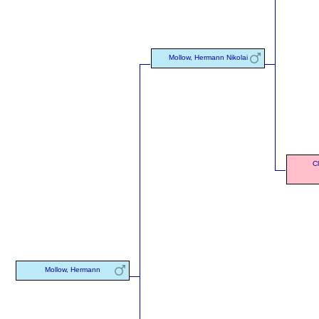
Mollow, Hermann Nikolai
C
Mollow, Hermann