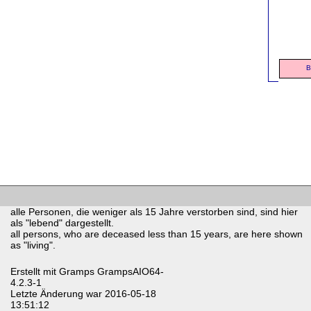
B
alle Personen, die weniger als 15 Jahre verstorben sind, sind hier
als "lebend" dargestellt.
all persons, who are deceased less than 15 years, are here shown
as "living".
Erstellt mit
Gramps
GrampsAIO64-
4.2.3-1
Letzte Änderung war 2016-05-18
13:51:12