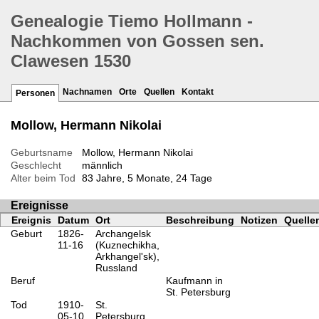
Genealogie Tiemo Hollmann -
Nachkommen von Gossen sen.
Clawesen 1530
Nachnamen
Orte
Quellen
Kontakt
Personen
Mollow, Hermann Nikolai
Geburtsname
Mollow, Hermann Nikolai
Geschlecht
männlich
Alter beim Tod
83 Jahre, 5 Monate, 24 Tage
Ereignisse
Ereignis
Datum
Ort
Beschreibung
Notizen
Quelle
Geburt
1826-
Archangelsk
11-16
(Kuznechikha,
Arkhangel'sk),
Russland
Beruf
Kaufmann in
St. Petersburg
Tod
1910-
St.
05-10
Petersburg,