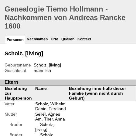
Genealogie Tiemo Hollmann -
Nachkommen von Andreas Rancke
1600
Nachnamen
Orte
Quellen
Kontakt
Personen
Scholz, [living]
Geburtsname
Scholz, [living]
Geschlecht
männlich
Eltern
Beziehung
Name
Beziehung innerhalb dieser
zur
Familie (wenn nicht durch
Hauptperson
Geburt)
Vater
Scholz, Wilhelm
Daniel Ferdiand
Mutter
Seiler, Agnes
Am. Ther. Anna
Bruder
Scholz,
[living]
Bruder
Scholz,