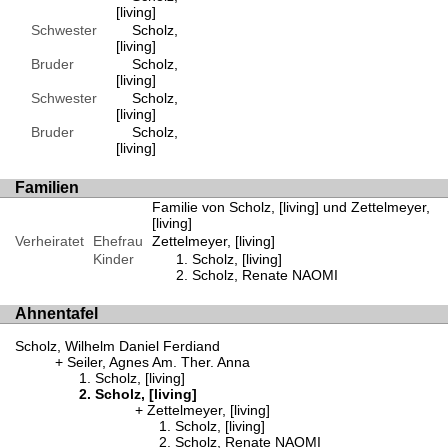
[living]
Schwester
Scholz,
[living]
Bruder
Scholz,
[living]
Schwester
Scholz,
[living]
Bruder
Scholz,
[living]
Familien
Familie von Scholz, [living] und Zettelmeyer,
[living]
Verheiratet
Ehefrau
Zettelmeyer, [living]
Kinder
Scholz, [living]
Scholz, Renate NAOMI
Ahnentafel
Scholz, Wilhelm Daniel Ferdiand
Seiler, Agnes Am. Ther. Anna
Scholz, [living]
Scholz, [living]
Zettelmeyer, [living]
Scholz, [living]
Scholz, Renate NAOMI