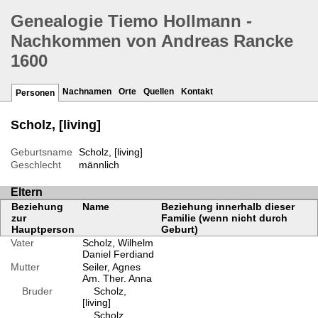
Genealogie Tiemo Hollmann -
Nachkommen von Andreas Rancke
1600
Nachnamen
Orte
Quellen
Kontakt
Personen
Scholz, [living]
Geburtsname
Scholz, [living]
Geschlecht
männlich
Eltern
Beziehung
Name
Beziehung innerhalb dieser
zur
Familie (wenn nicht durch
Hauptperson
Geburt)
Vater
Scholz, Wilhelm
Daniel Ferdiand
Mutter
Seiler, Agnes
Am. Ther. Anna
Bruder
Scholz,
[living]
Scholz,