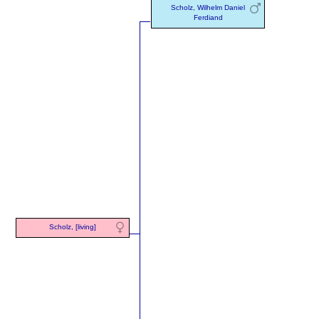
Scholz, Wilhelm Daniel
Ferdiand
Scholz, [living]