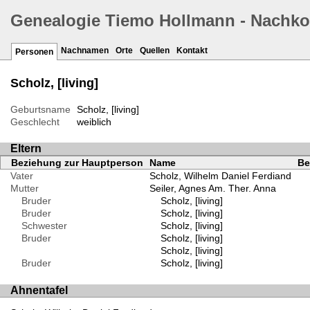
Genealogie Tiemo Hollmann - Nachk
Nachnamen
Orte
Quellen
Kontakt
Personen
Scholz, [living]
Geburtsname
Scholz, [living]
Geschlecht
weiblich
Eltern
Beziehung zur Hauptperson
Name
Be
Vater
Scholz, Wilhelm Daniel Ferdiand
Mutter
Seiler, Agnes Am. Ther. Anna
Bruder
Scholz, [living]
Bruder
Scholz, [living]
Schwester
Scholz, [living]
Bruder
Scholz, [living]
Scholz, [living]
Bruder
Scholz, [living]
Ahnentafel