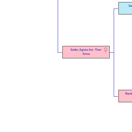
Se
Seiler, Agnes Am. Ther.
Anna
Rank