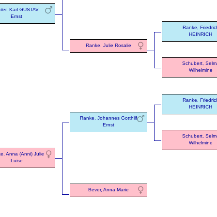
iler, Karl GUSTAV
Ernst
Ranke, Friedric
HEINRICH
Ranke, Julie Rosalie
Schubert, Selm
Wilhelmine
Ranke, Friedric
HEINRICH
Ranke, Johannes Gotthilf
Ernst
Schubert, Selm
Wilhelmine
e, Anna (Anni) Julie
Luise
Bever, Anna Marie