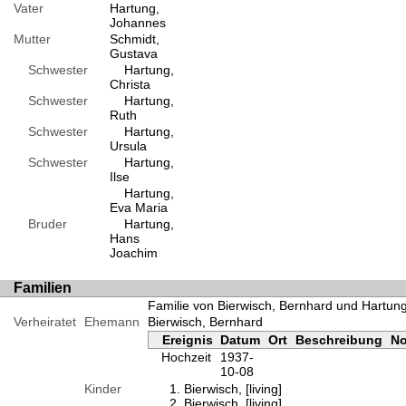
Vater
Hartung,
Johannes
Mutter
Schmidt,
Gustava
Schwester
Hartung,
Christa
Schwester
Hartung,
Ruth
Schwester
Hartung,
Ursula
Schwester
Hartung,
Ilse
Hartung,
Eva Maria
Bruder
Hartung,
Hans
Joachim
Familien
Familie von Bierwisch, Bernhard und Hartun
Verheiratet
Ehemann
Bierwisch, Bernhard
Ereignis
Datum
Ort
Beschreibung
No
Hochzeit
1937-
10-08
Kinder
Bierwisch, [living]
Bierwisch, [living]