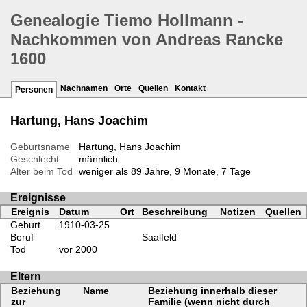
Genealogie Tiemo Hollmann -
Nachkommen von Andreas Rancke
1600
Nachnamen
Orte
Quellen
Kontakt
Personen
Hartung, Hans Joachim
Geburtsname
Hartung, Hans Joachim
Geschlecht
männlich
Alter beim Tod
weniger als 89 Jahre, 9 Monate, 7 Tage
Ereignisse
Ereignis
Datum
Ort
Beschreibung
Notizen
Quellen
Geburt
1910-03-25
Beruf
Saalfeld
Tod
vor 2000
Eltern
Beziehung
Name
Beziehung innerhalb dieser
zur
Familie (wenn nicht durch