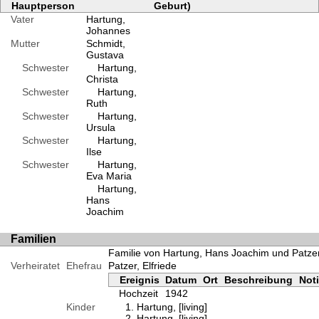
Hauptperson
Geburt)
Vater
Hartung,
Johannes
Mutter
Schmidt,
Gustava
Schwester
Hartung,
Christa
Schwester
Hartung,
Ruth
Schwester
Hartung,
Ursula
Schwester
Hartung,
Ilse
Schwester
Hartung,
Eva Maria
Hartung,
Hans
Joachim
Familien
Familie von Hartung, Hans Joachim und Patzer,
Verheiratet
Ehefrau
Patzer, Elfriede
Ereignis
Datum
Ort
Beschreibung
Not
Hochzeit
1942
Kinder
Hartung, [living]
Hartung, [living]