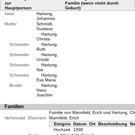
zur
Familie (wenn nicht durch
Hauptperson
Geburt)
Vater
Hartung,
Johannes
Mutter
Schmidt,
Gustava
Hartung,
Christa
Schwester
Hartung,
Ruth
Schwester
Hartung,
Ursula
Schwester
Hartung,
Ilse
Schwester
Hartung,
Eva Maria
Bruder
Hartung,
Hans
Joachim
Familien
Familie von Mannfeld, Erich und Hartung, Ch
Verheiratet
Ehemann
Mannfeld, Erich
Ereignis
Datum
Ort
Beschreibung
No
Hochzeit
1938