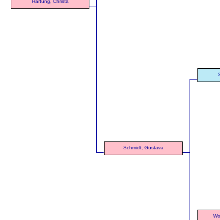
Hartung, Christa
Schmidt, Gustava
Wo