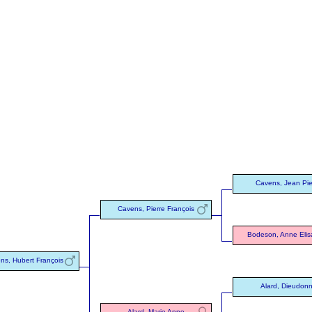
Cavens, Jean Pie
Cavens, Pierre François
Bodeson, Anne Elis
ns, Hubert François
Alard, Dieudon
Alard, Marie Anne