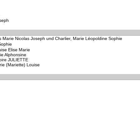
e
oseph
s Marie Nicolas Joseph und Charlier, Marie Léopoldine Sophie
Sophie
ise Elise Marie
ie Alphonsine
toire JULIETTE
e (Mariette) Louise