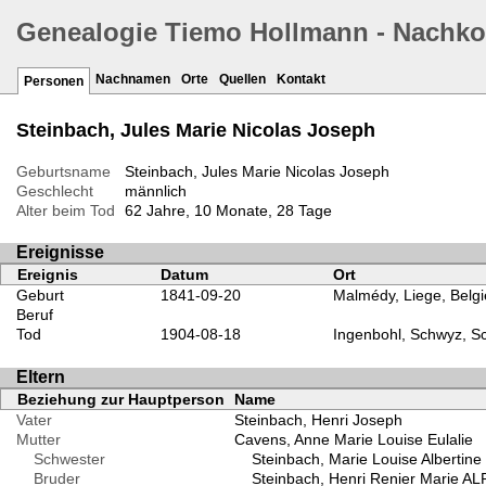
Genealogie Tiemo Hollmann - Nachk
Nachnamen
Orte
Quellen
Kontakt
Personen
Steinbach, Jules Marie Nicolas Joseph
Geburtsname
Steinbach, Jules Marie Nicolas Joseph
Geschlecht
männlich
Alter beim Tod
62 Jahre, 10 Monate, 28 Tage
Ereignisse
Ereignis
Datum
Ort
Geburt
1841-09-20
Malmédy, Liege, Belg
Beruf
Tod
1904-08-18
Ingenbohl, Schwyz, S
Eltern
Beziehung zur Hauptperson
Name
Vater
Steinbach, Henri Joseph
Mutter
Cavens, Anne Marie Louise Eulalie
Schwester
Steinbach, Marie Louise Albertin
Bruder
Steinbach, Henri Renier Marie 