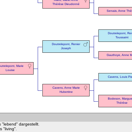
Thérèse Dieudonné
Servais, Anne Thé
Doutrelepont, Ren
Toussaint
Doutrelepont, Renier
Joseph
Gauthoye, Anne M
utrelepont, Marie
Louise
Cavens, Louis Pie
Cavens, Anne Marie
Hubertine
Bodeson, Marguer
Thérèse
 "lebend" dargestellt.
"living".